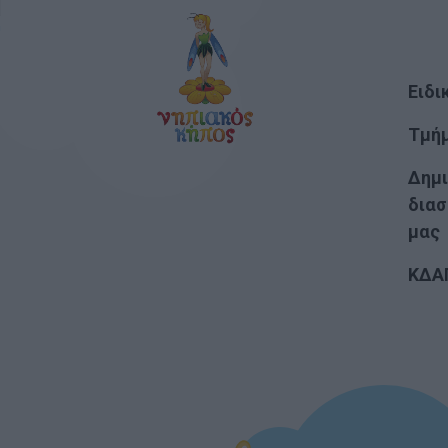
Ειδι
Τμή
Δημι
διασ
μας
ΚΔΑ