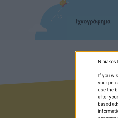
Ιχνογράφημα
Nipiakos 
If you wis
your pers
use the b
after you
based ads
informati