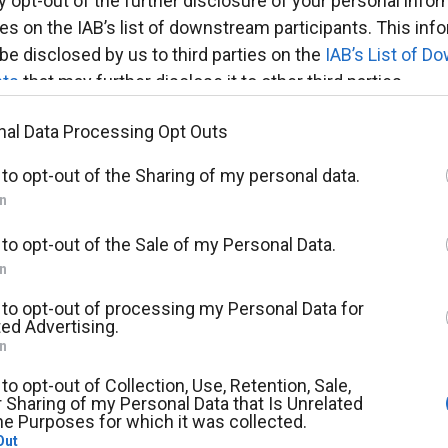
y opt-out of the further disclosure of your personal info
ties on the IAB’s list of downstream participants. This inf
be disclosed by us to third parties on the
IAB’s List of 
nts
that may further disclose it to other third parties.
te that this website/app uses one or more Google servi
nal Data Processing Opt Outs
r and store information including but not limited to your v
ΤΟ ΙΧΝΟΓΡΑΦΗΜΑ
 to opt-out of the Sharing of my personal data.
aviour. You may click to grant or deny consent to Google
In
ty tags to use your data for below specified purposes in 
, εστιάζει τον τρόπο ερμηνείας του σχεδίου ως προς 
nsent section.
που αντιλαμβάνεται τα πράγματα και τη συναισθηματι
 to opt-out of the Sale of my Personal Data.
In
ών εκπαιδευτικών αναγκών ή διαταραχών αλλά μία γεν
 to opt-out of processing my Personal Data for
ed Advertising.
In
 to opt-out of Collection, Use, Retention, Sale,
 Sharing of my Personal Data that Is Unrelated
he Purposes for which it was collected.
Out