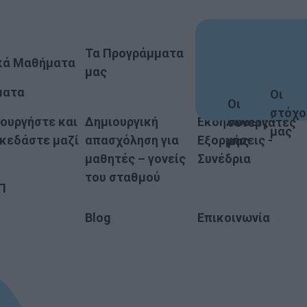
Οι Εγκαταστάσεις
Τα Προγράμματα
μας
κά Μαθήματα
μας
ματα
Οι
Οι
στόχο
ουργήστε και
Δημιουργική
Εκδηλώσεις -
συνεργάτες
μας
κεδάστε μαζί
απασχόληση για
Εξορμήσεις -
μας
μαθητές – γονείς
Συνέδρια
του σταθμού
Π
Blog
Επικοινωνία