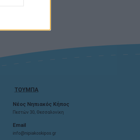
ΤΟΥΜΠΑ
Νέος Νηπιακός Κήπος
Πεστών 30, Θεσσαλονίκη
E
mail
info@nipiakoskipos.gr