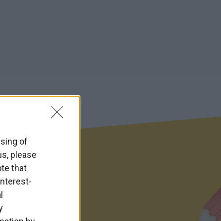
ssing of
us, please
te that
nterest-
l
y