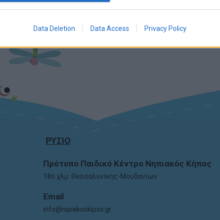
alization.
 to allow Google to enable storage related to security,
Data Deletion
Data Access
Privacy Policy
ing authentication functionality and fraud prevention,
her user protection.
ΡΥΣΙΟ
Πρότυπο Παιδικό Κέντρο Νηπιακός Κήπος
18ο χλμ. Θεσσαλονίκης-Μουδανίων
E
mail
info@nipiakoskipos.gr