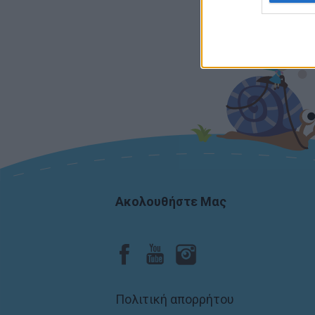
person
I want
includ
and ot
Ακολουθήστε Μας
Πολιτική απορρήτου