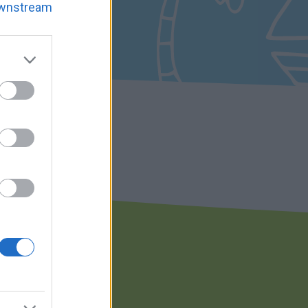
Downstream
ces and
isit or
 and its
below