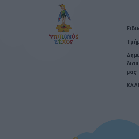
Ειδι
Τμή
Δημι
διασ
μας
ΚΔΑ