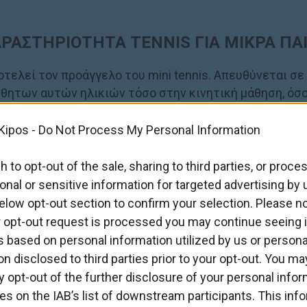
ΡΑΣΤΗΡΙΟΤΗΤΑ TENNIS ΓΙΑ ΜΙΚΡΑ ΠΑΙ
οτελεί τον προάγγελο του mini tennis. Απευθύνεται σε 
θητων αυτών ηλικιών τόσο στην κινητική μάθηση, όσο 
ιά δραστηριοποιούνται και οικειοποιούνται στις δεξιό
Kipos -
Do Not Process My Personal Information
είμενα και τον εαυτό τους, δοκιμάζουν πολύπλοκες κι
με τις βασικές αρχές του τένις.
h to opt-out of the sale, sharing to third parties, or proce
ρρόπησή της πάνω στην ρακέτα αναπτύσσουν σχέσεις α
onal or sensitive information for targeted advertising by 
elow opt-out section to confirm your selection. Please no
r opt-out request is processed you may continue seeing i
 based on personal information utilized by us or persona
on disclosed to third parties prior to your opt-out. You ma
y opt-out of the further disclosure of your personal info
ties on the IAB’s list of downstream participants. This inf