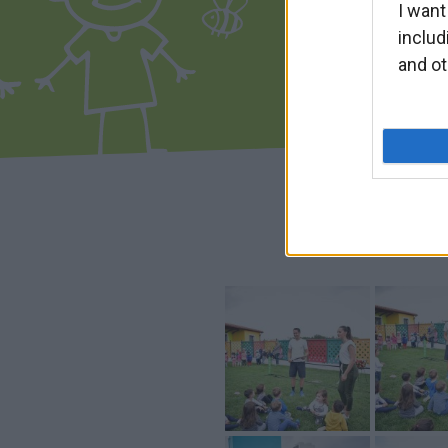
I want
includ
and ot