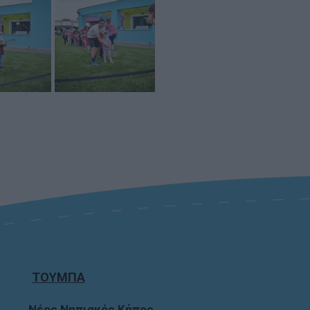
ΤΟΥΜΠΑ
Νέος Νηπιακός Κήπος