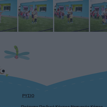
ΡΥΣΙΟ
Πρότυπο Παιδικό Κέντρο Νηπιακός Κήπος