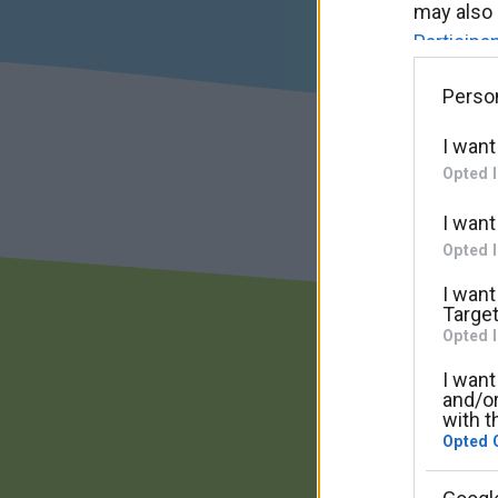
may also 
Participa
Please no
Perso
may gathe
I want
usage beh
Opted 
third-par
Google co
I want
Opted 
I want
Target
Opted 
I want
and/or
with t
Opted 