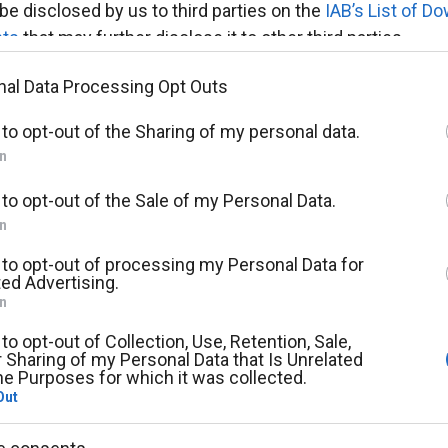
be disclosed by us to third parties on the
IAB’s List of 
nts
that may further disclose it to other third parties.
te that this website/app uses one or more Google servi
nal Data Processing Opt Outs
r and store information including but not limited to your v
 to opt-out of the Sharing of my personal data.
aviour. You may click to grant or deny consent to Google
In
ty tags to use your data for below specified purposes in 
nsent section.
 to opt-out of the Sale of my Personal Data.
In
 to opt-out of processing my Personal Data for
ed Advertising.
In
 to opt-out of Collection, Use, Retention, Sale,
 Sharing of my Personal Data that Is Unrelated
he Purposes for which it was collected.
Out