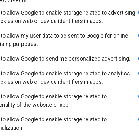
e consents
Πρόγραμμα
 to allow Google to enable storage related to advertising
3 κύκλοι μαθημάτων διάρκειας 3 μηνών ο καθένας
ookies on web or device identifiers in apps.
 to allow my user data to be sent to Google for online
ύκλος : Εισαγωγή στις Βασικές Λαβές κρατήματος τη
ising purposes.
Ανάπτυξη κινητικές και αντιληπτικών δεξιοτήτων
Εξοικείωση με τη μπάλα Rolling stage.
 to allow Google to send me personalized advertising.
λος : Εισαγωγή στα Βασικά Χτυπήματα Forehand-Backh
 to allow Google to enable storage related to analytics
η με αναπήδηση μπάλας (bounce) 1η μορφή rally, Hand 
ookies on web or device identifiers in apps.
και αντιληπτικών ικανοτήτων πιο συγκεκριμένων και 
 to allow Google to enable storage related to
 Εξέλιξη σε Hand Racket Stage και προσπάθεια για Raq
onality of the website or app.
1η μορφή rally πάνω από σχοινί
2η μορφή rally πάνω από mini φιλέ.
 to allow Google to enable storage related to
alization.