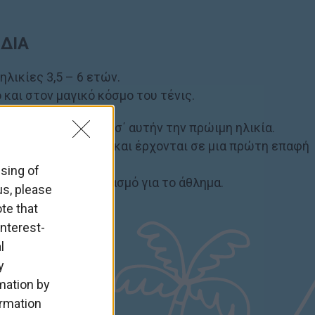
ΔΙΑ
ηλικίες 3,5 – 6 ετών.
και στον μαγικό κόσμο του τένις.
τητες που αρμόζουν σ΄ αυτήν την πρώιμη ηλικία.
νητικές δεξιότητες και έρχονται σε μια πρώτη επαφή
ssing of
γάπης και ενθουσιασμό για το άθλημα.
us, please
te that
nterest-
l
y
rmation by
ormation