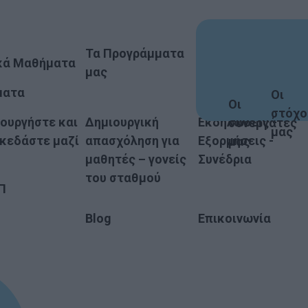
Οι Εγκαταστάσεις
Τα Προγράμματα
μας
κά Μαθήματα
μας
ματα
Οι
Οι
στόχο
ουργήστε και
Δημιουργική
Εκδηλώσεις -
συνεργάτες
μας
κεδάστε μαζί
απασχόληση για
Εξορμήσεις -
μας
μαθητές – γονείς
Συνέδρια
του σταθμού
Π
Blog
Επικοινωνία