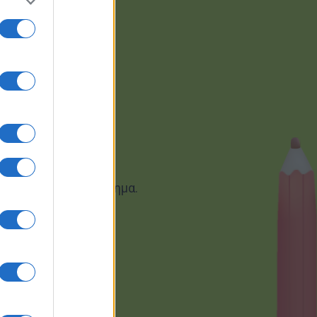
ς ρακέτας
and-Service
Feeding Stage
ποιο κοντά στο άθλημα.
uet-Raquet Stage